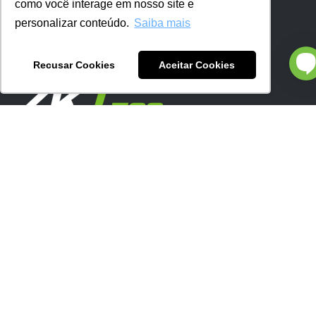
como você interage em nosso site e
Ver no mapa
personalizar conteúdo.
Saiba mais
Recusar Cookies
Aceitar Cookies
Pioneira em soluções de segurança biométrica
, a
ZKTeco está presente em mais de 140 países e, aqui
no Brasil, está instalada uma das três fábricas
mundiais. O portfólio engloba mais de 400 soluções e
equipamentos para empresas, aeroportos, residências,
entre outros segmentos.
Navegação
Home
Produtos